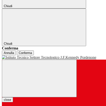
Chiudi
Chiudi
Conferma
Annulla
Conferma
close