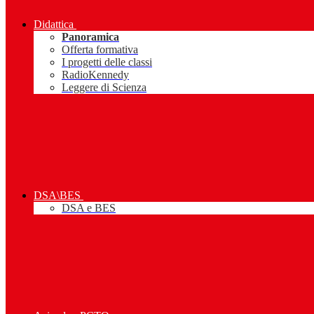
Didattica
Panoramica
Offerta formativa
I progetti delle classi
RadioKennedy
Leggere di Scienza
DSA\BES
DSA e BES