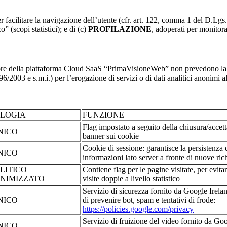
r facilitare la navigazione dell’utente (cfr. art. 122, comma 1 del D.Lgs
o” (scopi statistici); e di (c)
PROFILAZIONE
, adoperati per monitor
re della piattaforma Cloud SaaS “PrimaVisioneWeb” non prevedono la regi
2003 e s.m.i.) per l’erogazione di servizi o di dati analitici anonimi al 
OLOGIA
FUNZIONE
Flag impostato a seguito della chiusura/accet
NICO
banner sui cookie
Cookie di sessione: garantisce la persistenza 
NICO
informazioni lato server a fronte di nuove rich
LITICO
Contiene flag per le pagine visitate, per evita
NIMIZZATO
visite doppie a livello statistico
Servizio di sicurezza fornito da Google Irelan
NICO
di prevenire bot, spam e tentativi di frode:
https://policies.google.com/privacy
Servizio di fruizione del video fornito da Go
NICO