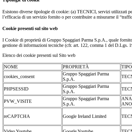
Esistono diverse tipologie di cookie: (a) TECNICI, servizi utilizzati pe
l’efficacia di un servizio fornito o per contribuire a misurarne il “traffic
Cookie presenti sul sito web
I Cookie di proprietà di Gruppo Spaggiari Parma S.p.A., quale fornito
gestione di informazioni tecniche (cfr. art. 122, comma 1 del D.Lgs. 196/
Elenco dei cookie presenti sul Sito web
NOME
PROPRIETÀ
TIP
Gruppo Spaggiari Parma
cookies_consent
TEC
S.p.A.
Gruppo Spaggiari Parma
PHPSESSID
TEC
S.p.A.
Gruppo Spaggiari Parma
ANA
PVW_VISITE
S.p.A.
ANO
reCAPTCHA
Google Ireland Limited
TEC
Video Youtube
Google Youtube
TEC