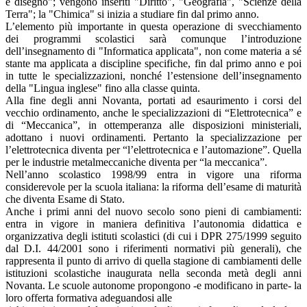
e disegno"; vengono inseriti "Diritto", "Geografia", "Scienze della
Terra"; la "Chimica" si inizia a studiare fin dal primo anno.
L’elemento più importante in questa operazione di svecchiamento
dei programmi scolastici sarà comunque l’introduzione
dell’insegnamento di "Informatica applicata", non come materia a sé
stante ma applicata a discipline specifiche, fin dal primo anno e poi
in tutte le specializzazioni, nonché l’estensione dell’insegnamento
della "Lingua inglese" fino alla classe quinta.
Alla fine degli anni Novanta, portati ad esaurimento i corsi del
vecchio ordinamento, anche le specializzazioni di “Elettrotecnica” e
di “Meccanica”, in ottemperanza alle disposizioni ministeriali,
adottano i nuovi ordinamenti. Pertanto la specializzazione per
l’elettrotecnica diventa per “l’elettrotecnica e l’automazione”. Quella
per le industrie metalmeccaniche diventa per “la meccanica”.
Nell’anno scolastico 1998/99 entra in vigore una riforma
considerevole per la scuola italiana: la riforma dell’esame di maturità
che diventa Esame di Stato.
Anche i primi anni del nuovo secolo sono pieni di cambiamenti:
entra in vigore in maniera definitiva l’autonomia didattica e
organizzativa degli istituti scolastici (di cui i DPR 275/1999 seguito
dal D.I. 44/2001 sono i riferimenti normativi più generali), che
rappresenta il punto di arrivo di quella stagione di cambiamenti delle
istituzioni scolastiche inaugurata nella seconda metà degli anni
Novanta. Le scuole autonome propongono -e modificano in parte- la
loro offerta formativa adeguandosi alle