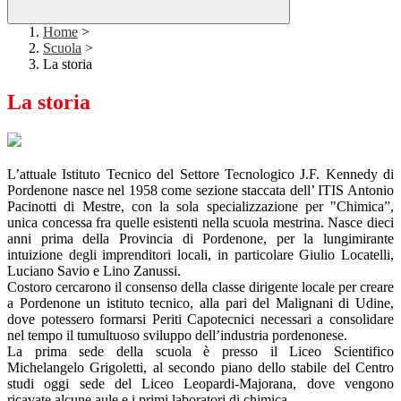
Home
>
Scuola
>
La storia
La storia
L’attuale Istituto Tecnico del Settore Tecnologico J.F. Kennedy di
Pordenone nasce nel 1958 come sezione staccata dell’ ITIS Antonio
Pacinotti di Mestre, con la sola specializzazione per "Chimica”,
unica concessa fra quelle esistenti nella scuola mestrina. Nasce dieci
anni prima della Provincia di Pordenone, per la lungimirante
intuizione degli imprenditori locali, in particolare Giulio Locatelli,
Luciano Savio e Lino Zanussi.
Costoro cercarono il consenso della classe dirigente locale per creare
a Pordenone un istituto tecnico, alla pari del Malignani di Udine,
dove potessero formarsi Periti Capotecnici necessari a consolidare
nel tempo il tumultuoso sviluppo dell’industria pordenonese.
La prima sede della scuola è presso il Liceo Scientifico
Michelangelo Grigoletti, al secondo piano dello stabile del Centro
studi oggi sede del Liceo Leopardi-Majorana, dove vengono
ricavate alcune aule e i primi laboratori di chimica.