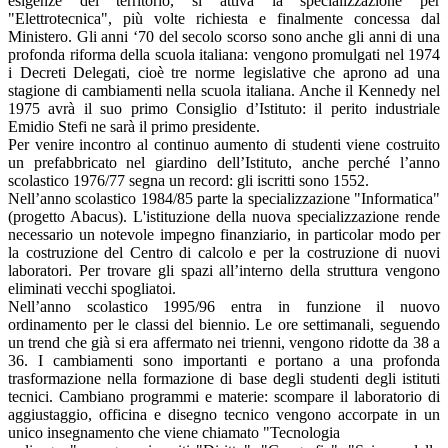
esigenze del territorio, si attiva la specializzazione per
"Elettrotecnica", più volte richiesta e finalmente concessa dal
Ministero. Gli anni ‘70 del secolo scorso sono anche gli anni di una
profonda riforma della scuola italiana: vengono promulgati nel 1974
i Decreti Delegati, cioè tre norme legislative che aprono ad una
stagione di cambiamenti nella scuola italiana. Anche il Kennedy nel
1975 avrà il suo primo Consiglio d’Istituto: il perito industriale
Emidio Stefi ne sarà il primo presidente.
Per venire incontro al continuo aumento di studenti viene costruito
un prefabbricato nel giardino dell’Istituto, anche perché l’anno
scolastico 1976/77 segna un record: gli iscritti sono 1552.
Nell’anno scolastico 1984/85 parte la specializzazione "Informatica"
(progetto Abacus). L'istituzione della nuova specializzazione rende
necessario un notevole impegno finanziario, in particolar modo per
la costruzione del Centro di calcolo e per la costruzione di nuovi
laboratori. Per trovare gli spazi all’interno della struttura vengono
eliminati vecchi spogliatoi.
Nell’anno scolastico 1995/96 entra in funzione il nuovo
ordinamento per le classi del biennio. Le ore settimanali, seguendo
un trend che già si era affermato nei trienni, vengono ridotte da 38 a
36. I cambiamenti sono importanti e portano a una profonda
trasformazione nella formazione di base degli studenti degli istituti
tecnici. Cambiano programmi e materie: scompare il laboratorio di
aggiustaggio, officina e disegno tecnico vengono accorpate in un
unico insegnamento che viene chiamato "Tecnologia