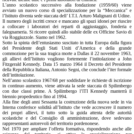
L’anno scolastico successivo alla fondazione (1959/60) viene
avviato un nuovo corso di specializzazione per la “Meccanica” e
l’Istituto diventa sede staccata dell’ I.T.I. Arturo Malignani di Udine.
Il numero degli iscritti cresce e mancano gli spazi idonei per riuscire
a collocare i laboratori dei reparti di aggiustaggio, fonderia e
falegnameria. Si ricorre quindi allo stabile delle ex Officine Savio di
via Roggiuzzole. Siamo nel 1962.
Sotto la spinta dell’entusiasmo suscitato in tutta Europa dalla figura
del Presidente degli Stati Uniti d’America e della grande
commozione per la sua tragica morte a Dallas il 22 novembre 1963,
gli allievi dell’Istituto vogliono fortemente l’intitolazione a John
Fitzgerald Kennedy. Data 15 marzo 1964 il Decreto del Presidente
della Repubblica Italiana, Antonio Segni, che conclude l’iter formale
dell’intitolazione.
Nell’anno scolastico 1967/68 per soddisfare le richieste di iscrizione
in continuo aumento, viene attivata la sede staccata di Spilimbergo
con due classi prime. A Spilimbergo l’lTI Kennedy manterrà il
biennio propedeutico fino al 1994.
Alla fine degli anni Sessanta la costruzione della nuova sede in via
Interna conferisce solidità all’Istituto che vede accrescere il numero
dei propri allievi, il tutto sotto la guida attenta delle autorità
scolastiche e del Consiglio di amministrazione, dove sedevano
rappresentanti autorevoli del territorio pordenonese.
Nel 1970 per ampliare l’offerta formativa, rispondendo anche alle