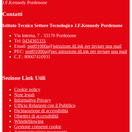
J.F.Kennedy Pordenone
Contatti
Istituto Tecnico Settore Tecnologico J.F.Kennedy Pordenone
Via Interna, 7 - 33170 Pordenone
Tel:
0434365331
Email:
pntf01000a@istruzione.it
Link per inviare una mail
PEC:
pntf01000a@pec.istruzione.it
Link per inviare una mail
C.F.: 80007410931
Sezione Link Utili
Cookie policy
Note legali
Informativa Privacy
Ufficio Relazioni con il Pubblico
Dichiarazione di accessibilità
Obiettivi di accessibilità
Whistleblowing
Gestione consensi cookie
Amministrazione trasparente