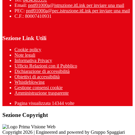
Email:
pntf01000a@istruzione.it
Link per inviare una mail
PEC:
pntf01000a@pec.istruzione.it
Link per inviare una mail
C.F.: 80007410931
Sezione Link Utili
Cookie policy
Note legali
Informativa Privacy
Ufficio Relazioni con il Pubblico
Dichiarazione di accessibilità
Obiettivi di accessibilità
Whistleblowing
Gestione consensi cookie
Amministrazione trasparente
Pagina visualizzata
14344
volte
Sezione Copyright
Copyright 2026 | Engineered and powered by Gruppo Spaggiari