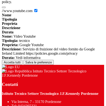
policy.
//www.youtube.com
Nome
Tipologia
Proprieta
Descrizione
Durata
Nome:
Video Youtube
Tipologia:
tecnico
Proprieta:
Google Youtube
Descrizione:
Servizio di fruizione del video fornito da Google
Ireland Limited https://policies.google.com/privacy
Durata:
Vedi informativa
Accetta tutti
Salva le preferenze
Istituto Tecnico Settore Tecnologico
J.F.Kennedy Pordenone
Contatti
Istituto Tecnico Settore Tecnologico J.F.Kennedy Pordenone
Via Interna, 7 - 33170 Pordenone
Tel:
0434365331