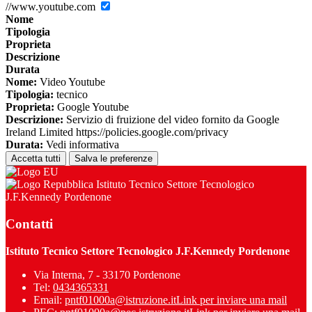
//www.youtube.com
Nome
Tipologia
Proprieta
Descrizione
Durata
Nome:
Video Youtube
Tipologia:
tecnico
Proprieta:
Google Youtube
Descrizione:
Servizio di fruizione del video fornito da Google
Ireland Limited https://policies.google.com/privacy
Durata:
Vedi informativa
Accetta tutti
Salva le preferenze
Istituto Tecnico Settore Tecnologico
J.F.Kennedy Pordenone
Contatti
Istituto Tecnico Settore Tecnologico J.F.Kennedy Pordenone
Via Interna, 7 - 33170 Pordenone
Tel:
0434365331
Email:
pntf01000a@istruzione.it
Link per inviare una mail