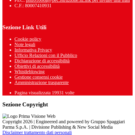
PEC:
pntf01000a@pec.istruzione.it
Link per inviare una mail
C.F.: 80007410931
Sezione Link Utili
Cookie policy
Note legali
Informativa Privacy
Ufficio Relazioni con il Pubblico
Dichiarazione di accessibilità
Obiettivi di accessibilità
Whistleblowing
Gestione consensi cookie
Amministrazione trasparente
Pagina visualizzata
19931
volte
Sezione Copyright
Copyright 2026 | Engineered and powered by Gruppo Spaggiari
Parma S.p.A. | Divisione Publishing & New Social Media
Disclaimer trattamento dati personali