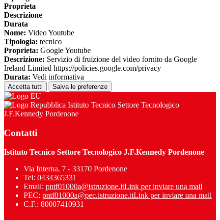
Proprieta
Descrizione
Durata
Nome:
Video Youtube
Tipologia:
tecnico
Proprieta:
Google Youtube
Descrizione:
Servizio di fruizione del video fornito da Google
Ireland Limited https://policies.google.com/privacy
Durata:
Vedi informativa
Accetta tutti
Salva le preferenze
Istituto Tecnico Settore Tecnologico
J.F.Kennedy Pordenone
Contatti
Istituto Tecnico Settore Tecnologico J.F.Kennedy Pordenone
Via Interna, 7 - 33170 Pordenone
Tel:
0434365331
Email:
pntf01000a@istruzione.it
Link per inviare una mail
PEC:
pntf01000a@pec.istruzione.it
Link per inviare una mail
C.F.: 80007410931