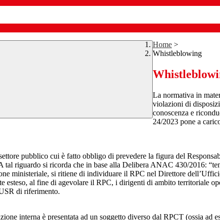
Home
>
Whistleblowing
Whistleblow
La normativa in mater
violazioni di disposiz
conoscenza e riconduc
24/2023 pone a carico 
 settore pubblico cui è fatto obbligo di prevedere la figura del Respon
 A tal riguardo si ricorda che in base alla Delibera ANAC 430/2016: “tenu
ne ministeriale, si ritiene di individuare il RPC nel Direttore dell’Uffici
 esteso, al fine di agevolare il RPC, i dirigenti di ambito territoriale o
’USR di riferimento.
azione interna è presentata ad un soggetto diverso dal RPCT (ossia ad ese