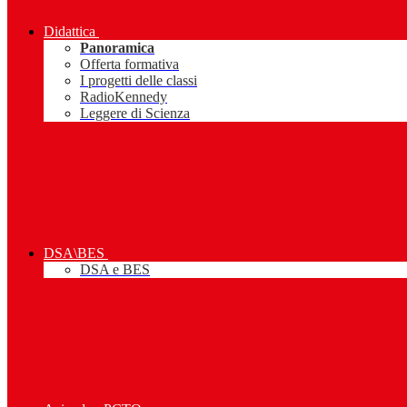
Didattica
Panoramica
Offerta formativa
I progetti delle classi
RadioKennedy
Leggere di Scienza
DSA\BES
DSA e BES