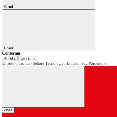
Chiudi
Chiudi
Conferma
Annulla
Conferma
close