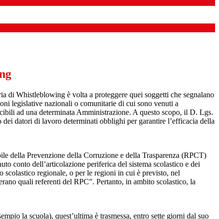
ing
ia di Whistleblowing è volta a proteggere quei soggetti che segnalano
ioni legislative nazionali o comunitarie di cui sono venuti a
ibili ad una determinata Amministrazione. A questo scopo, il D. Lgs.
dei datori di lavoro determinati obblighi per garantire l’efficacia della
sabile della Prevenzione della Corruzione e della Trasparenza (RPCT)
to conto dell’articolazione periferica del sistema scolastico e dei
o scolastico regionale, o per le regioni in cui è previsto, nel
perano quali referenti del RPC”. Pertanto, in ambito scolastico, la
mpio la scuola), quest’ultima è trasmessa, entro sette giorni dal suo