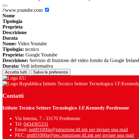
//www.youtube.com
Nome
Tipologia
Proprieta
Descrizione
Durata
Nome:
Video Youtube
Tipologia:
tecnico
Proprieta:
Google Youtube
Descrizione:
Servizio di fruizione del video fornito da Google Irelan
Durata:
Vedi informativa
Accetta tutti
Salva le preferenze
Istituto Tecnico Settore Tecnologico J.F.Kenned
Contatti
Istituto Tecnico Settore Tecnologico J.F.Kennedy Pordenone
Via Interna, 7 - 33170 Pordenone
Tel:
0434365331
Email:
pntf01000a@istruzione.it
Link per inviare una mail
PEC:
pntf01000a@pec.istruzione.it
Link per inviare una mail