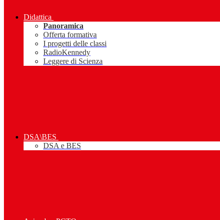
Didattica
Panoramica
Offerta formativa
I progetti delle classi
RadioKennedy
Leggere di Scienza
DSA\BES
DSA e BES