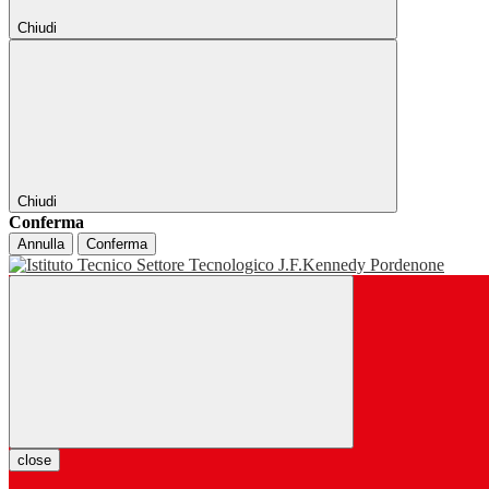
Chiudi
Chiudi
Conferma
Annulla
Conferma
close