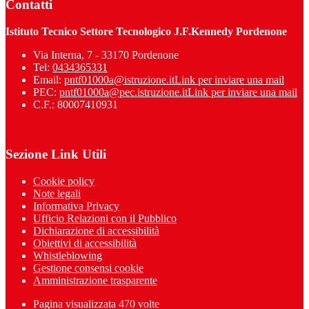
Contatti
Istituto Tecnico Settore Tecnologico J.F.Kennedy Pordenone
Via Interna, 7 - 33170 Pordenone
Tel:
0434365331
Email:
pntf01000a@istruzione.it
Link per inviare una mail
PEC:
pntf01000a@pec.istruzione.it
Link per inviare una mail
C.F.: 80007410931
Sezione Link Utili
Cookie policy
Note legali
Informativa Privacy
Ufficio Relazioni con il Pubblico
Dichiarazione di accessibilità
Obiettivi di accessibilità
Whistleblowing
Gestione consensi cookie
Amministrazione trasparente
Pagina visualizzata
470
volte