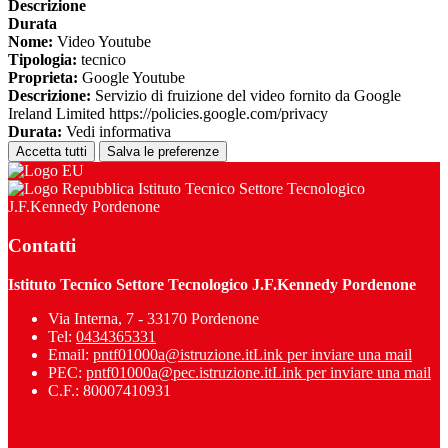
Descrizione
Durata
Nome:
Video Youtube
Tipologia:
tecnico
Proprieta:
Google Youtube
Descrizione:
Servizio di fruizione del video fornito da Google
Ireland Limited https://policies.google.com/privacy
Durata:
Vedi informativa
Accetta tutti
Salva le preferenze
Istituto Tecnico Settore Tecnologico
J.F.Kennedy Pordenone
Contatti
Istituto Tecnico Settore Tecnologico J.F.Kennedy Pordenone
Via Interna, 7 - 33170 Pordenone
Tel:
0434365331
Email:
pntf01000a@istruzione.it
Link per inviare una mail
PEC:
pntf01000a@pec.istruzione.it
Link per inviare una mail
C.F.: 80007410931