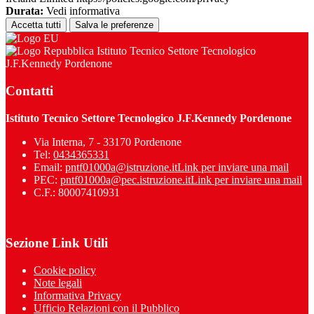
Durata:
Vedi informativa
Accetta tutti
Salva le preferenze
Istituto Tecnico Settore Tecnologico
J.F.Kennedy Pordenone
Contatti
Istituto Tecnico Settore Tecnologico J.F.Kennedy Pordenone
Via Interna, 7 - 33170 Pordenone
Tel:
0434365331
Email:
pntf01000a@istruzione.it
Link per inviare una mail
PEC:
pntf01000a@pec.istruzione.it
Link per inviare una mail
C.F.: 80007410931
Sezione Link Utili
Cookie policy
Note legali
Informativa Privacy
Ufficio Relazioni con il Pubblico