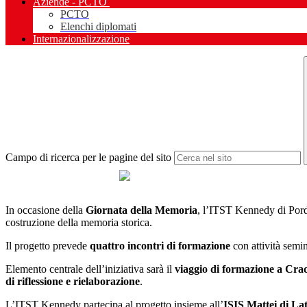
Aziende - PCTO
PCTO
Elenchi diplomati
Internazionalizzazione
Campo di ricerca per le pagine del sito
In occasione della
Giornata della Memoria
, l’ITST Kennedy di Por
costruzione della memoria storica.
Il progetto prevede
quattro incontri di formazione
con attività semin
Elemento centrale dell’iniziativa sarà il
viaggio di formazione a Cra
di riflessione e rielaborazione
.
L’ITST Kennedy partecipa al progetto insieme all’
ISIS Mattei di La