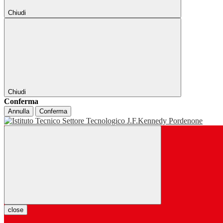
Chiudi
Chiudi
Conferma
Annulla
Conferma
close