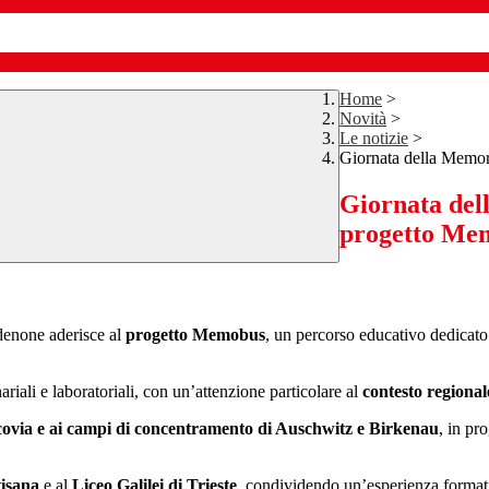
Home
>
Novità
>
Le notizie
>
Giornata della Memor
Giornata del
progetto Me
denone aderisce al
progetto Memobus
, un percorso educativo dedicato
ariali e laboratoriali, con un’attenzione particolare al
contesto regional
covia e ai campi di concentramento di Auschwitz e Birkenau
, in p
tisana
e al
Liceo Galilei di Trieste
, condividendo un’esperienza formativ