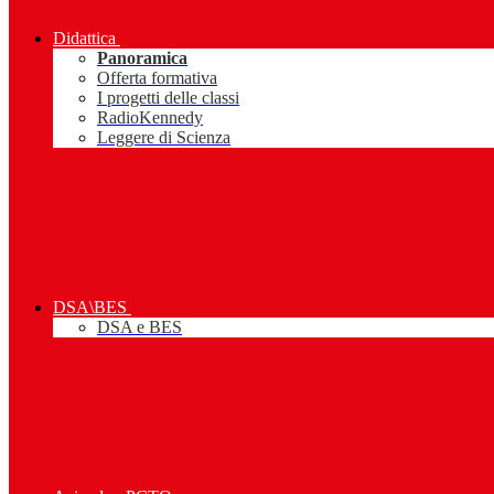
Didattica
Panoramica
Offerta formativa
I progetti delle classi
RadioKennedy
Leggere di Scienza
DSA\BES
DSA e BES