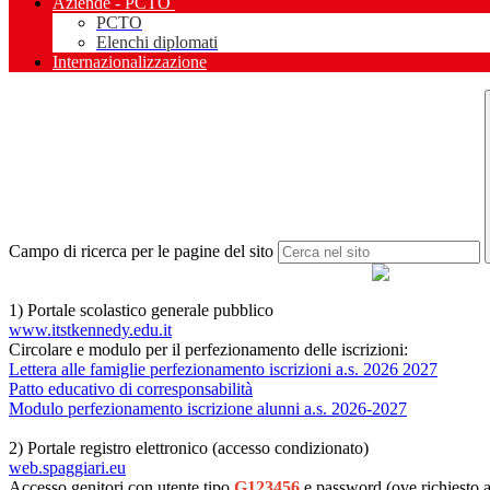
Aziende - PCTO
PCTO
Elenchi diplomati
Internazionalizzazione
Campo di ricerca per le pagine del sito
1) Portale scolastico generale pubblico
www.itstkennedy.edu.it
Circolare e modulo per il perfezionamento delle iscrizioni:
Lettera alle famiglie perfezionamento iscrizioni a.s. 2026 2027
Patto educativo di corresponsabilità
Modulo perfezionamento iscrizione alunni a.s. 2026-2027
2) Portale registro elettronico (accesso condizionato)
web.spaggiari.eu
Accesso genitori con utente tipo
G123456
e password (ove richiesto 