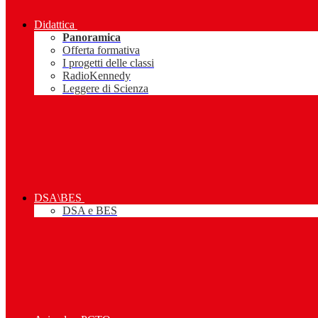
Didattica
Panoramica
Offerta formativa
I progetti delle classi
RadioKennedy
Leggere di Scienza
DSA\BES
DSA e BES