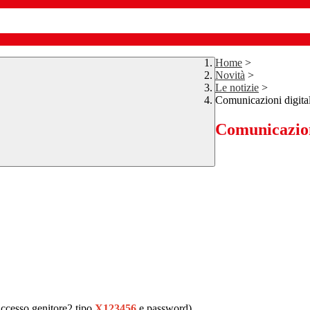
Home
>
Novità
>
Le notizie
>
Comunicazioni digital
Comunicazioni
accesso genitore2 tipo
X123456
e password)