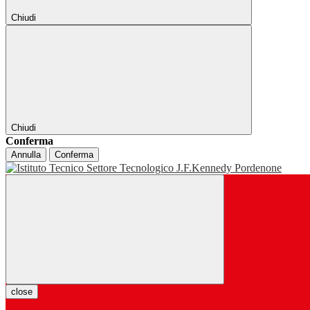
Chiudi
Chiudi
Conferma
Annulla
Conferma
close