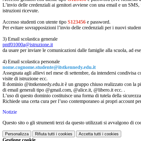
L’invio delle credenziali ai genitori avviene con una email e un SMS, 
istruzioni ricevute.
Accesso studenti con utente tipo
S123456
e password.
Per evitare sovrapposizioni l’invio delle credenziali per i nuovi stude
3) Email scolastica generale
pntf01000a@istruzione.it
da usare per inviare le comunicazioni dalle famiglie alla scuola, ad es
4) Email scolastica personale
nome.cognome.studente@itstkennedy.edu.it
Assegnata agli allievi nel mese di settembre, da intendersi condivisa con 
visite di istruzione ecc.
Il dominio @itstkennedy.edu.it è un gruppo chiuso realizzato con la 
di email generali tipo @gmail.com, @alice.it, @libero.it ecc. .
L’uso di questo dominio costituisce una forma di tutela della sicurezza 
Richiede una certa cura per l’uso contemporaneo ai propri account perso
Notizie
Questo sito o gli strumenti terzi da questo utilizzati si avvalgono di coo
Personalizza
Rifiuta tutti
i cookies
Accetta tutti
i cookies
Gestione cookie