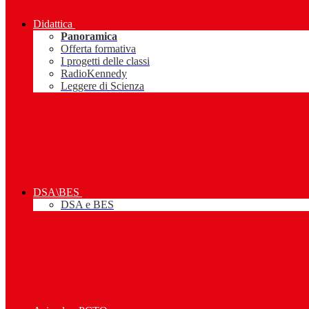
Didattica
Panoramica
Offerta formativa
I progetti delle classi
RadioKennedy
Leggere di Scienza
DSA\BES
DSA e BES