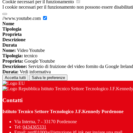
Cookie necessari per il funzionamento
I cookie necessari per il funzionamento non possono essere disabilitati.
//www.youtube.com
Nome
Tipologia
Proprieta
Descrizione
Durata
Nome:
Video Youtube
Tipologia:
tecnico
Proprieta:
Google Youtube
Descrizione:
Servizio di fruizione del video fornito da Google Irelan
Durata:
Vedi informativa
Accetta tutti
Salva le preferenze
Istituto Tecnico Settore Tecnologico J.F.Kenned
Contatti
Istituto Tecnico Settore Tecnologico J.F.Kennedy Pordenone
Via Interna, 7 - 33170 Pordenone
Tel:
0434365331
Email:
pntf01000a@istruzione.it
Link per inviare una mail