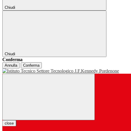
Chiudi
Chiudi
Conferma
Annulla
Conferma
close