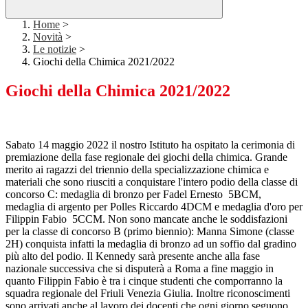
Home
>
Novità
>
Le notizie
>
Giochi della Chimica 2021/2022
Giochi della Chimica 2021/2022
Sabato 14 maggio 2022 il nostro Istituto ha ospitato la cerimonia di
premiazione della fase regionale dei giochi della chimica. Grande
merito ai ragazzi del triennio della specializzazione chimica e
materiali che sono riusciti a conquistare l'intero podio della classe di
concorso C: medaglia di bronzo per Fadel Ernesto 5BCM,
medaglia di argento per Polles Riccardo 4DCM e medaglia d'oro per
Filippin Fabio 5CCM. Non sono mancate anche le soddisfazioni
per la classe di concorso B (primo biennio): Manna Simone (classe
2H) conquista infatti la medaglia di bronzo ad un soffio dal gradino
più alto del podio. Il Kennedy sarà presente anche alla fase
nazionale successiva che si disputerà a Roma a fine maggio in
quanto Filippin Fabio è tra i cinque studenti che comporranno la
squadra regionale del Friuli Venezia Giulia. Inoltre riconoscimenti
sono arrivati anche al lavoro dei docenti che ogni giorno seguono