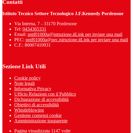
Contatti
Istituto Tecnico Settore Tecnologico J.F.Kennedy Pordenone
Via Interna, 7 - 33170 Pordenone
Tel:
0434365331
Email:
pntf01000a@istruzione.it
Link per inviare una mail
PEC:
pntf01000a@pec.istruzione.it
Link per inviare una mail
C.F.: 80007410931
Sezione Link Utili
Cookie policy
Note legali
Informativa Privacy
Ufficio Relazioni con il Pubblico
Dichiarazione di accessibilità
Obiettivi di accessibilità
Whistleblowing
Gestione consensi cookie
Amministrazione trasparente
Pagina visualizzata
1147
volte