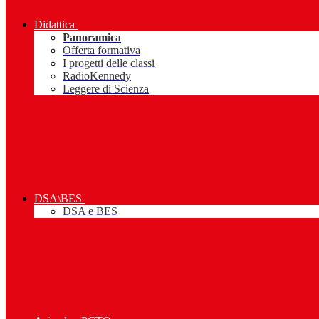
Didattica
Panoramica
Offerta formativa
I progetti delle classi
RadioKennedy
Leggere di Scienza
DSA\BES
DSA e BES