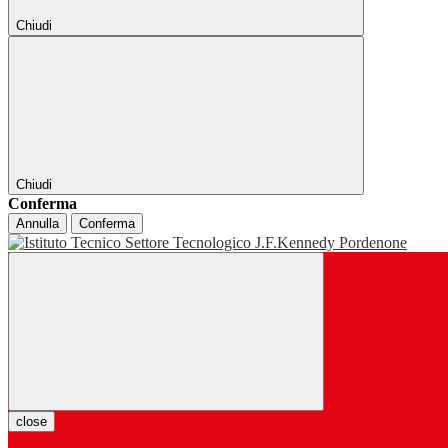
Chiudi
Chiudi
Conferma
Annulla
Conferma
close