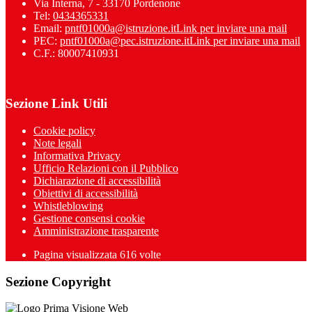
Via Interna, 7 - 33170 Pordenone
Tel:
0434365331
Email:
pntf01000a@istruzione.it
Link per inviare una mail
PEC:
pntf01000a@pec.istruzione.it
Link per inviare una mail
C.F.: 80007410931
Sezione Link Utili
Cookie policy
Note legali
Informativa Privacy
Ufficio Relazioni con il Pubblico
Dichiarazione di accessibilità
Obiettivi di accessibilità
Whistleblowing
Gestione consensi cookie
Amministrazione trasparente
Pagina visualizzata
616
volte
Sezione Copyright