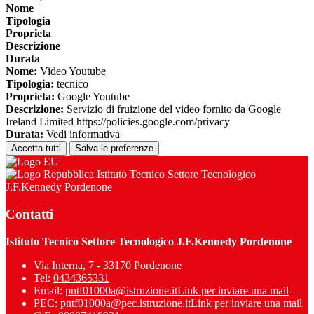
Nome
Tipologia
Proprieta
Descrizione
Durata
Nome:
Video Youtube
Tipologia:
tecnico
Proprieta:
Google Youtube
Descrizione:
Servizio di fruizione del video fornito da Google
Ireland Limited https://policies.google.com/privacy
Durata:
Vedi informativa
Accetta tutti
Salva le preferenze
Istituto Tecnico Settore Tecnologico
J.F.Kennedy Pordenone
Contatti
Istituto Tecnico Settore Tecnologico J.F.Kennedy Pordenone
Via Interna, 7 - 33170 Pordenone
Tel:
0434365331
Email:
pntf01000a@istruzione.it
Link per inviare una mail
PEC:
pntf01000a@pec.istruzione.it
Link per inviare una mail