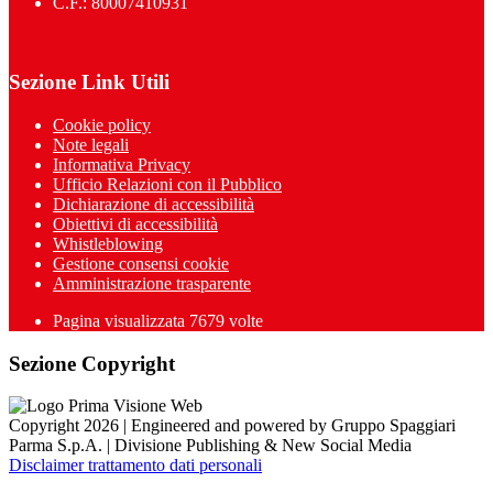
C.F.: 80007410931
Sezione Link Utili
Cookie policy
Note legali
Informativa Privacy
Ufficio Relazioni con il Pubblico
Dichiarazione di accessibilità
Obiettivi di accessibilità
Whistleblowing
Gestione consensi cookie
Amministrazione trasparente
Pagina visualizzata
7679
volte
Sezione Copyright
Copyright 2026 | Engineered and powered by Gruppo Spaggiari
Parma S.p.A. | Divisione Publishing & New Social Media
Disclaimer trattamento dati personali