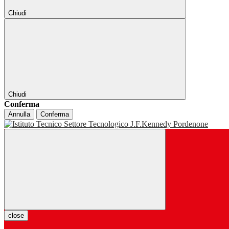
Chiudi
Chiudi
Conferma
Annulla
Conferma
close