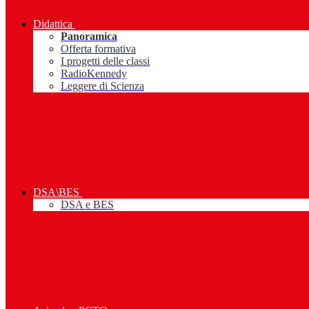
Didattica
Panoramica
Offerta formativa
I progetti delle classi
RadioKennedy
Leggere di Scienza
DSA\BES
DSA e BES