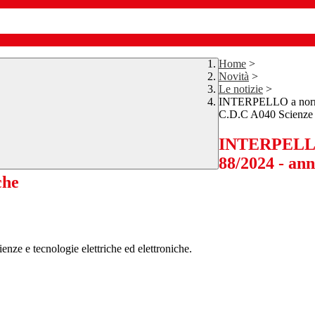
Home
>
Novità
>
Le notizie
>
INTERPELLO a norma d
C.D.C A040 Scienze e 
INTERPELLO a
88/2024 - an
che
enze e tecnologie elettriche ed elettroniche.