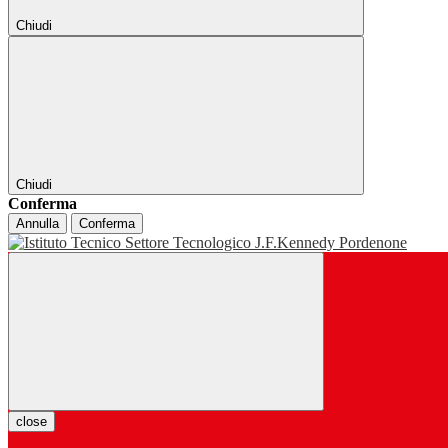
Chiudi
Chiudi
Conferma
Annulla
Conferma
close