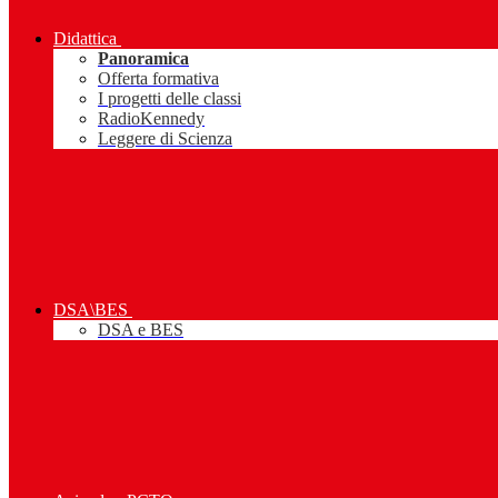
Didattica
Panoramica
Offerta formativa
I progetti delle classi
RadioKennedy
Leggere di Scienza
DSA\BES
DSA e BES