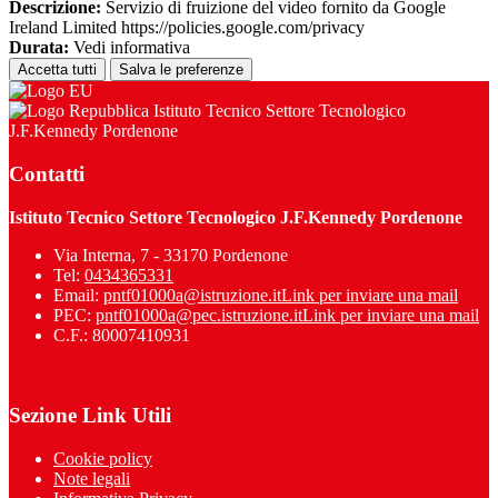
Descrizione:
Servizio di fruizione del video fornito da Google
Ireland Limited https://policies.google.com/privacy
Durata:
Vedi informativa
Accetta tutti
Salva le preferenze
Istituto Tecnico Settore Tecnologico
J.F.Kennedy Pordenone
Contatti
Istituto Tecnico Settore Tecnologico J.F.Kennedy Pordenone
Via Interna, 7 - 33170 Pordenone
Tel:
0434365331
Email:
pntf01000a@istruzione.it
Link per inviare una mail
PEC:
pntf01000a@pec.istruzione.it
Link per inviare una mail
C.F.: 80007410931
Sezione Link Utili
Cookie policy
Note legali