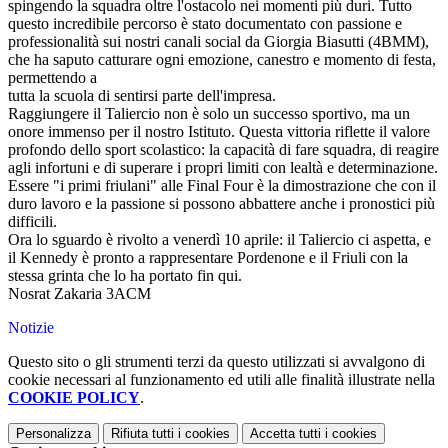
spingendo la squadra oltre l'ostacolo nei momenti più duri. Tutto
questo incredibile percorso è stato documentato con passione e
professionalità sui nostri canali social da Giorgia Biasutti (4BMM),
che ha saputo catturare ogni emozione, canestro e momento di festa,
permettendo a
tutta la scuola di sentirsi parte dell'impresa.
Raggiungere il Taliercio non è solo un successo sportivo, ma un
onore immenso per il nostro Istituto. Questa vittoria riflette il valore
profondo dello sport scolastico: la capacità di fare squadra, di reagire
agli infortuni e di superare i propri limiti con lealtà e determinazione.
Essere "i primi friulani" alle Final Four è la dimostrazione che con il
duro lavoro e la passione si possono abbattere anche i pronostici più
difficili.
Ora lo sguardo è rivolto a venerdì 10 aprile: il Taliercio ci aspetta, e
il Kennedy è pronto a rappresentare Pordenone e il Friuli con la
stessa grinta che lo ha portato fin qui.
Nosrat Zakaria 3ACM
Notizie
Questo sito o gli strumenti terzi da questo utilizzati si avvalgono di
cookie necessari al funzionamento ed utili alle finalità illustrate nella
COOKIE POLICY
.
Personalizza
Rifiuta tutti
i cookies
Accetta tutti
i cookies