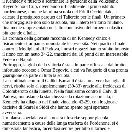
il Kennedy è riuscito a scardinare le gerarchie della Volksbank
Reyer School Cup, diventando ufficialmente il primo istituto
pordenonese, nonché la prima scuola del Friuli Occidentale, a
calcare il prestigioso parquet del Taliercio per le finali. Un primato
che inorgoglisce non solo la scuola, ma l'intero territorio friulano,
finalmente rappresentato nell'atto conclusivo del torneo scolastico
più grande d'Italia.
La cronaca della giornata racconta di un Kennedy cinico e
fisicamente straripante, nonostante le avversità. Nei quarti di finale
contro il Modigliani di Padova, i nostri ragazzi hanno subito imposto
il ritmo con un netto 34-22, trascinati dai 18 punti di un inarrestabile
Federico Napoli.
Purtroppo, la gioia della vittoria è stata in parte offuscata dal brutto
infortunio occorso a Omar Begovic, a cui va l'augurio di una pronta
guarigione da parte di tutta la scuola.
La semifinale contro il Galilei Barsanti è stata una vera battaglia di
nervi, risolta solo al supplementare (39-33) grazie alla freddezza di
Colomberotto dalla lunetta. Nella finalissima contro il Calvi di
Padova, nonostante la stanchezza e la rotazione accorciata, il
Kennedy ha dilagato nel finale vincendo 42-29, con le giocate
decisive di Scarel e Siddi che hanno spento ogni speranza
avversaria.
Un plauso speciale va alla nostra tifoseria: seppur piccola
numericamente a causa della lunga trasferta da Pordenone, si è
dimostrata fantastica, facendosi sentire per tutto il torneo e