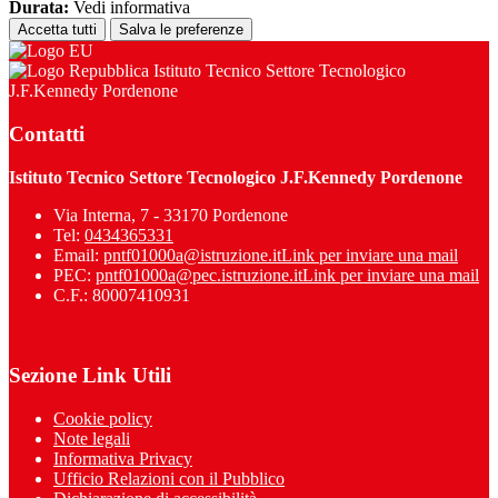
Durata:
Vedi informativa
Accetta tutti
Salva le preferenze
Istituto Tecnico Settore Tecnologico
J.F.Kennedy Pordenone
Contatti
Istituto Tecnico Settore Tecnologico J.F.Kennedy Pordenone
Via Interna, 7 - 33170 Pordenone
Tel:
0434365331
Email:
pntf01000a@istruzione.it
Link per inviare una mail
PEC:
pntf01000a@pec.istruzione.it
Link per inviare una mail
C.F.: 80007410931
Sezione Link Utili
Cookie policy
Note legali
Informativa Privacy
Ufficio Relazioni con il Pubblico