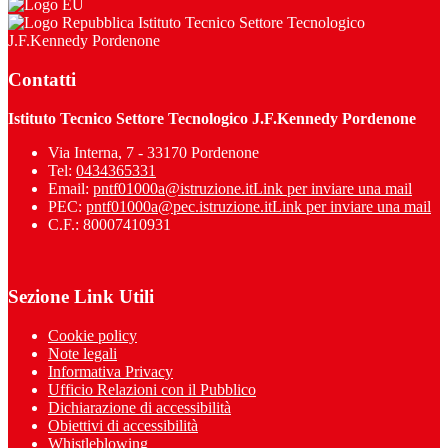
Istituto Tecnico Settore Tecnologico
J.F.Kennedy Pordenone
Contatti
Istituto Tecnico Settore Tecnologico J.F.Kennedy Pordenone
Via Interna, 7 - 33170 Pordenone
Tel:
0434365331
Email:
pntf01000a@istruzione.it
Link per inviare una mail
PEC:
pntf01000a@pec.istruzione.it
Link per inviare una mail
C.F.: 80007410931
Sezione Link Utili
Cookie policy
Note legali
Informativa Privacy
Ufficio Relazioni con il Pubblico
Dichiarazione di accessibilità
Obiettivi di accessibilità
Whistleblowing