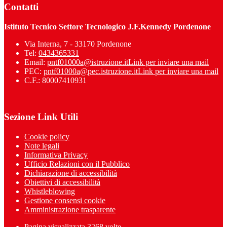
Contatti
Istituto Tecnico Settore Tecnologico J.F.Kennedy Pordenone
Via Interna, 7 - 33170 Pordenone
Tel:
0434365331
Email:
pntf01000a@istruzione.it
Link per inviare una mail
PEC:
pntf01000a@pec.istruzione.it
Link per inviare una mail
C.F.: 80007410931
Sezione Link Utili
Cookie policy
Note legali
Informativa Privacy
Ufficio Relazioni con il Pubblico
Dichiarazione di accessibilità
Obiettivi di accessibilità
Whistleblowing
Gestione consensi cookie
Amministrazione trasparente
Pagina visualizzata
3268
volte