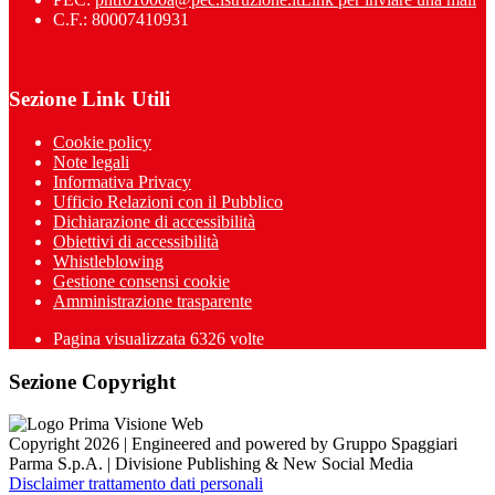
C.F.: 80007410931
Sezione Link Utili
Cookie policy
Note legali
Informativa Privacy
Ufficio Relazioni con il Pubblico
Dichiarazione di accessibilità
Obiettivi di accessibilità
Whistleblowing
Gestione consensi cookie
Amministrazione trasparente
Pagina visualizzata
6326
volte
Sezione Copyright
Copyright 2026 | Engineered and powered by Gruppo Spaggiari
Parma S.p.A. | Divisione Publishing & New Social Media
Disclaimer trattamento dati personali