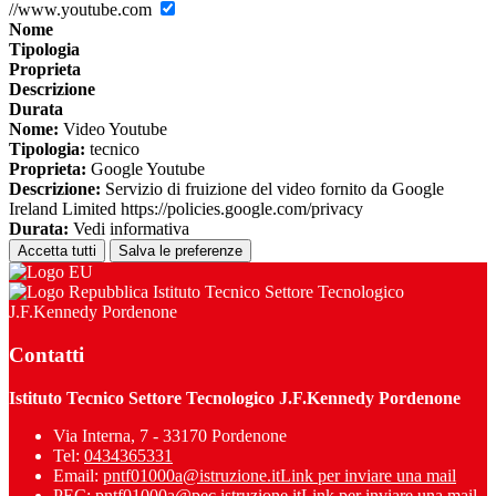
//www.youtube.com
Nome
Tipologia
Proprieta
Descrizione
Durata
Nome:
Video Youtube
Tipologia:
tecnico
Proprieta:
Google Youtube
Descrizione:
Servizio di fruizione del video fornito da Google
Ireland Limited https://policies.google.com/privacy
Durata:
Vedi informativa
Accetta tutti
Salva le preferenze
Istituto Tecnico Settore Tecnologico
J.F.Kennedy Pordenone
Contatti
Istituto Tecnico Settore Tecnologico J.F.Kennedy Pordenone
Via Interna, 7 - 33170 Pordenone
Tel:
0434365331
Email:
pntf01000a@istruzione.it
Link per inviare una mail
PEC:
pntf01000a@pec.istruzione.it
Link per inviare una mail