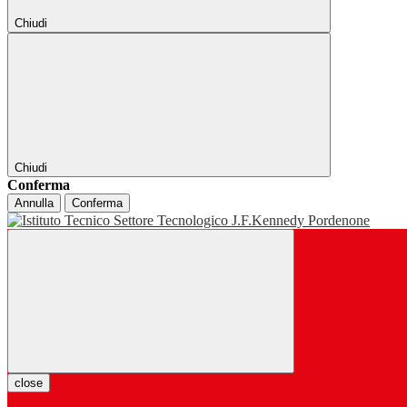
Chiudi
Chiudi
Conferma
Annulla
Conferma
close