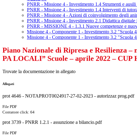
PNRR - Missione 4 - Investimento 1.4 Strumenti e ausili pe
PNRR - Missione 4 - Investimento 1.4 Interventi di tutora
PNRR - Missione 4 - Azioni di coinvolgimento degli animat
PNRR - Missione 4 - Investimento 2.1 Didattica digitale i
PNRR - MISSIONE 4 - 1.3.1 Nuove competenze e nuovi l
Missione 4 - Componente 1 - Investimento 3.2 "Scuola
Missione 4 - Componente 1 - Investimento 3.2 "Scuola 4.0
Piano Nazionale di Ripresa e Resilienza
PA LOCALI” Scuole – aprile 2022 – CUP 
Trovate la documentazione in allegato
Allegati
prot 4646 - NOTAPROT0024917-27-02-2023 - autorizzaz prog.pdf
File PDF
Contatore click: 64
prot 3739 - PNRR 1.2.1 - assunzione a bilancio.pdf
File PDF