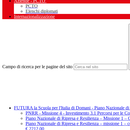
Aziende - PCTO
PCTO
Elenchi diplomati
Internazionalizzazione
Campo di ricerca per le pagine del sito
FUTURA la Scuola per l'Italia di Domani - Piano Nazionale di 
PNRR - Missione 4 - Investimento 3.1 Percorsi per le Com
Piano Nazionale di Ripresa e Resilienza – Missione 1 – C
Piano Nazionale di Ripresa e Resilienza – mission
€ 2212,00