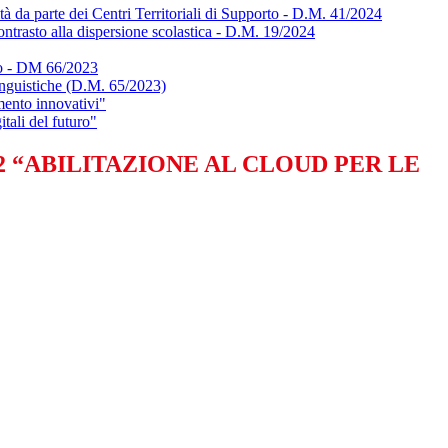
tà da parte dei Centri Territoriali di Supporto - D.M. 41/2024
ontrasto alla dispersione scolastica - D.M. 19/2024
ico - DM 66/2023
nguistiche (D.M. 65/2023)
ento innovativi"
tali del futuro"
ento 1.2 “ABILITAZIONE AL CLOUD PER LE