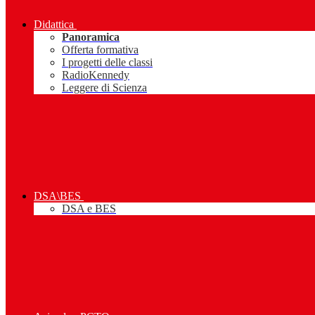
Didattica
Panoramica
Offerta formativa
I progetti delle classi
RadioKennedy
Leggere di Scienza
DSA\BES
DSA e BES