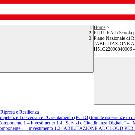
Home
>
FUTURA la Scuola per
Piano Nazionale di Ri
“ABILITAZIONE AL 
H51C22000840006 - 
Ripresa e Resilienza
petenze Trasversali e l’Orientamento (PCTO) tramite esperienze di ori
omponente 1 – Investimento 1.4 “Servizi e Cittadinanza Digitale” – “Mi
e 1 – componente 1 – investimento 1.2 “ABILITAZIONE AL CLOUD P