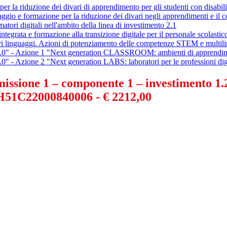
r la riduzione dei divari di apprendimento per gli studenti con disabili
ggio e formazione per la riduzione dei divari negli apprendimenti e il c
ori digitali nell'ambito della linea di investimento 2.1
ntegrata e formazione alla transizione digitale per il personale scolast
inguaggi. Azioni di potenziamento delle competenze STEM e multili
 4.0" - Azione 1 "Next generation CLASSROOM: ambienti di apprendim
" - Azione 2 "Next generation LABS: laboratori per le professioni digi
 – missione 1 – componente 1 – investim
H51C22000840006 - € 2212,00