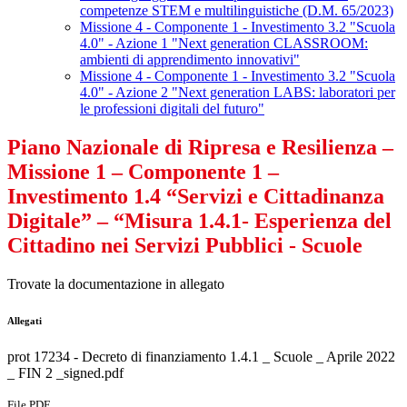
competenze STEM e multilinguistiche (D.M. 65/2023)
Missione 4 - Componente 1 - Investimento 3.2 "Scuola
4.0" - Azione 1 "Next generation CLASSROOM:
ambienti di apprendimento innovativi"
Missione 4 - Componente 1 - Investimento 3.2 "Scuola
4.0" - Azione 2 "Next generation LABS: laboratori per
le professioni digitali del futuro"
Piano Nazionale di Ripresa e Resilienza –
Missione 1 – Componente 1 –
Investimento 1.4 “Servizi e Cittadinanza
Digitale” – “Misura 1.4.1- Esperienza del
Cittadino nei Servizi Pubblici - Scuole
Trovate la documentazione in allegato
Allegati
prot 17234 - Decreto di finanziamento 1.4.1 _ Scuole _ Aprile 2022
_ FIN 2 _signed.pdf
File PDF