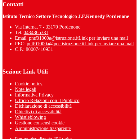
Contatti
Istituto Tecnico Settore Tecnologico J.F.Kennedy Pordenone
Via Interna, 7 - 33170 Pordenone
Tel:
0434365331
Email:
pntf01000a@istruzione.it
Link per inviare una mail
PEC:
pntf01000a@pec.istruzione.it
Link per inviare una mail
C.F.: 80007410931
Sezione Link Utili
Cookie policy
Note legali
Informativa Privacy
Ufficio Relazioni con il Pubblico
Dichiarazione di accessibilità
Obiettivi di accessibilità
Whistleblowing
Gestione consensi cookie
Amministrazione trasparente
Pagina visualizzata
393
volte