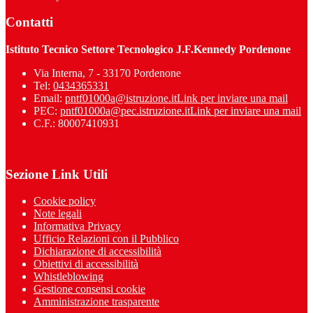
Contatti
Istituto Tecnico Settore Tecnologico J.F.Kennedy Pordenone
Via Interna, 7 - 33170 Pordenone
Tel:
0434365331
Email:
pntf01000a@istruzione.it
Link per inviare una mail
PEC:
pntf01000a@pec.istruzione.it
Link per inviare una mail
C.F.: 80007410931
Sezione Link Utili
Cookie policy
Note legali
Informativa Privacy
Ufficio Relazioni con il Pubblico
Dichiarazione di accessibilità
Obiettivi di accessibilità
Whistleblowing
Gestione consensi cookie
Amministrazione trasparente