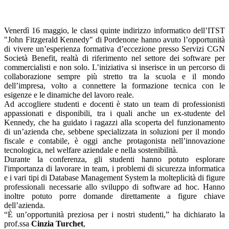
Venerdì 16 maggio, le classi quinte indirizzo informatico dell’ITST
"John Fitzgerald Kennedy" di Pordenone hanno avuto l’opportunità
di vivere un’esperienza formativa d’eccezione presso Servizi CGN
Società Benefit, realtà di riferimento nel settore dei software per
commercialisti e non solo. L’iniziativa si inserisce in un percorso di
collaborazione sempre più stretto tra la scuola e il mondo
dell’impresa, volto a connettere la formazione tecnica con le
esigenze e le dinamiche del lavoro reale.
Ad accogliere studenti e docenti è stato un team di professionisti
appassionati e disponibili, tra i quali anche un ex-studente del
Kennedy, che ha guidato i ragazzi alla scoperta del funzionamento
di un’azienda che, sebbene specializzata in soluzioni per il mondo
fiscale e contabile, è oggi anche protagonista nell’innovazione
tecnologica, nel welfare aziendale e nella sostenibilità.
Durante la conferenza, gli studenti hanno potuto esplorare
l'importanza di lavorare in team, i problemi di sicurezza informatica
e i vari tipi di Database Management System la molteplicità di figure
professionali necessarie allo sviluppo di software ad hoc. Hanno
inoltre potuto porre domande direttamente a figure chiave
dell’azienda.
“È un’opportunità preziosa per i nostri studenti,” ha dichiarato la
prof.ssa
Cinzia Turchet
,