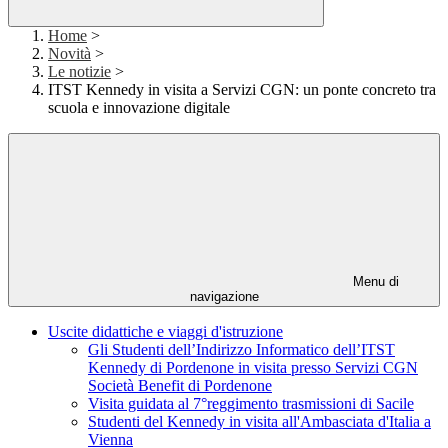
Home
>
Novità
>
Le notizie
>
ITST Kennedy in visita a Servizi CGN: un ponte concreto tra
scuola e innovazione digitale
Menu di
navigazione
Uscite didattiche e viaggi d'istruzione
Gli Studenti dell’Indirizzo Informatico dell’ITST
Kennedy di Pordenone in visita presso Servizi CGN
Società Benefit di Pordenone
Visita guidata al 7°reggimento trasmissioni di Sacile
Studenti del Kennedy in visita all'Ambasciata d'Italia a
Vienna