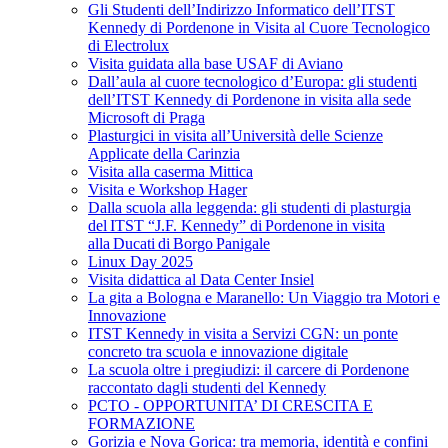
Gli Studenti dell’Indirizzo Informatico dell’ITST
Kennedy di Pordenone in Visita al Cuore Tecnologico
di Electrolux
Visita guidata alla base USAF di Aviano
Dall’aula al cuore tecnologico d’Europa: gli studenti
dell’ITST Kennedy di Pordenone in visita alla sede
Microsoft di Praga
Plasturgici in visita all’Università delle Scienze
Applicate della Carinzia
Visita alla caserma Mittica
Visita e Workshop Hager
Dalla scuola alla leggenda: gli studenti di plasturgia
del ITST “J.F. Kennedy” di Pordenone in visita
alla Ducati di Borgo Panigale
Linux Day 2025
Visita didattica al Data Center Insiel
La gita a Bologna e Maranello: Un Viaggio tra Motori e
Innovazione
ITST Kennedy in visita a Servizi CGN: un ponte
concreto tra scuola e innovazione digitale
La scuola oltre i pregiudizi: il carcere di Pordenone
raccontato dagli studenti del Kennedy
PCTO - OPPORTUNITA’ DI CRESCITA E
FORMAZIONE
Gorizia e Nova Gorica: tra memoria, identità e confini