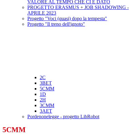
VALORE AL TEMPO CHE CI È DATO
PROGETTO ERASMUS + JOB SHADOWING -
APRILE 2023
Progetto "Voci (quasi) dopo la tempesta"
Progetto "Il treno dell'ignoto"
2C
3BET
5CMM
1D
2H
3CMM
3AET
Pordenonelegge - progetto LibRobot
5CMM