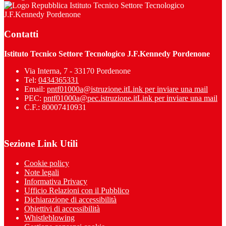
Istituto Tecnico Settore Tecnologico
J.F.Kennedy Pordenone
Contatti
Istituto Tecnico Settore Tecnologico J.F.Kennedy Pordenone
Via Interna, 7 - 33170 Pordenone
Tel:
0434365331
Email:
pntf01000a@istruzione.it
Link per inviare una mail
PEC:
pntf01000a@pec.istruzione.it
Link per inviare una mail
C.F.: 80007410931
Sezione Link Utili
Cookie policy
Note legali
Informativa Privacy
Ufficio Relazioni con il Pubblico
Dichiarazione di accessibilità
Obiettivi di accessibilità
Whistleblowing