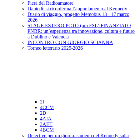
Fiera del Radioamatore
Dantedì: si riconferma l’appuntamento al Kennedy
Diario di viaggio, progetto Memobus 13 - 17 marzo
2026
STAGE ESTERO PCTO (ora FSL) FINANZIATO
PNRR: un’esperienza tra innovazione, cultura e futuro
a Dublino e Valencia
INCONTRO CON GIORGIO SCIANNA
Torneo letterario 2025-2026
2I
4CCM
2D
4AIA
3AET
4BCM
Detective per un giorno: studenti del Kennedy sulla