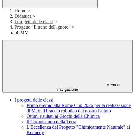
Home
>
Didattica
>
I progetti delle classi
>
Progetto "Il treno dell'ignoto"
>
5CMM
Menu di
navigazione
I progetti delle classi
Primo premio alla Rome Cup 2026 per la realizzazione
di Max, il braccio robotico del nostro Istituto
Ottimi risultati ai Giochi della Chimica
Il Compleanno della Terra
L'Eccellenza del Progetto "Chimicamente Naturale" al
Kennedy