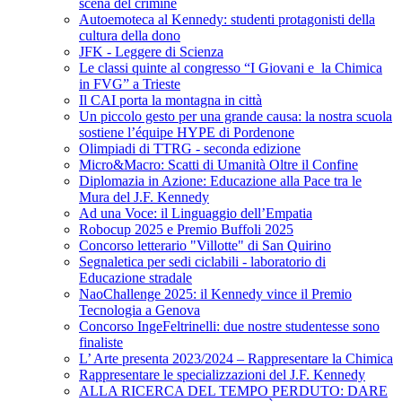
scena del crimine
Autoemoteca al Kennedy: studenti protagonisti della
cultura della dono
JFK - Leggere di Scienza
Le classi quinte al congresso “I Giovani e la Chimica
in FVG” a Trieste
Il CAI porta la montagna in città
Un piccolo gesto per una grande causa: la nostra scuola
sostiene l’équipe HYPE di Pordenone
Olimpiadi di TTRG - seconda edizione
Micro&Macro: Scatti di Umanità Oltre il Confine
Diplomazia in Azione: Educazione alla Pace tra le
Mura del J.F. Kennedy
Ad una Voce: il Linguaggio dell’Empatia
Robocup 2025 e Premio Buffoli 2025
Concorso letterario "Villotte" di San Quirino
Segnaletica per sedi ciclabili - laboratorio di
Educazione stradale
NaoChallenge 2025: il Kennedy vince il Premio
Tecnologia a Genova
Concorso IngeFeltrinelli: due nostre studentesse sono
finaliste
L’ Arte presenta 2023/2024 – Rappresentare la Chimica
Rappresentare le specializzazioni del J.F. Kennedy
ALLA RICERCA DEL TEMPO PERDUTO: DARE