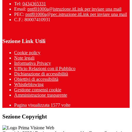
Tel:
0434365331
Email:
pntf01000a@istruzione.it
Link per inviare una mail
PEC:
pntf01000a@pec.istruzione.it
Link per inviare una mail
C.F.: 80007410931
Sezione Link Utili
Cookie policy
Note legali
Informativa Privacy
Ufficio Relazioni con il Pubblico
Dichiarazione di accessibilità
Obiettivi di accessibilità
Whistleblowing
Gestione consensi cookie
Amministrazione trasparente
Pagina visualizzata
1577
volte
Sezione Copyright