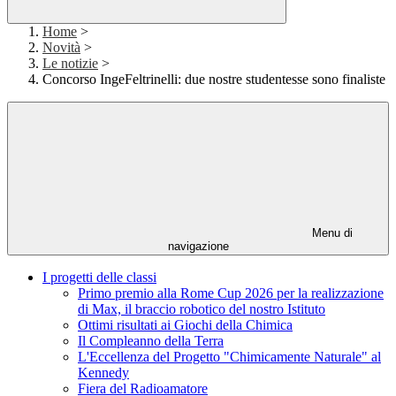
Home
>
Novità
>
Le notizie
>
Concorso IngeFeltrinelli: due nostre studentesse sono finaliste
Menu di
navigazione
I progetti delle classi
Primo premio alla Rome Cup 2026 per la realizzazione
di Max, il braccio robotico del nostro Istituto
Ottimi risultati ai Giochi della Chimica
Il Compleanno della Terra
L'Eccellenza del Progetto "Chimicamente Naturale" al
Kennedy
Fiera del Radioamatore