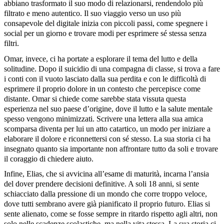
abbiano trasformato il suo modo di relazionarsi, rendendolo più
filtrato e meno autentico. Il suo viaggio verso un uso più
consapevole del digitale inizia con piccoli passi, come spegnere i
social per un giorno e trovare modi per esprimere sé stessa senza
filtri.
Omar, invece, ci ha portate a esplorare il tema del lutto e della
solitudine. Dopo il suicidio di una compagna di classe, si trova a fare
i conti con il vuoto lasciato dalla sua perdita e con le difficoltà di
esprimere il proprio dolore in un contesto che percepisce come
distante. Omar si chiede come sarebbe stata vissuta questa
esperienza nel suo paese d’origine, dove il lutto e la salute mentale
spesso vengono minimizzati. Scrivere una lettera alla sua amica
scomparsa diventa per lui un atto catartico, un modo per iniziare a
elaborare il dolore e riconnettersi con sé stesso. La sua storia ci ha
insegnato quanto sia importante non affrontare tutto da soli e trovare
il coraggio di chiedere aiuto.
Infine, Elias, che si avvicina all’esame di maturità, incarna l’ansia
del dover prendere decisioni definitive. A soli 18 anni, si sente
schiacciato dalla pressione di un mondo che corre troppo veloce,
dove tutti sembrano avere già pianificato il proprio futuro. Elias si
sente alienato, come se fosse sempre in ritardo rispetto agli altri, non
solo nelle scadenze scolastiche, ma nella vita stessa. La sua storia ci