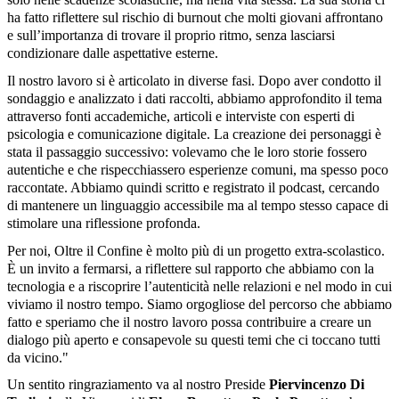
ha fatto riflettere sul rischio di burnout che molti giovani affrontano
e sull’importanza di trovare il proprio ritmo, senza lasciarsi
condizionare dalle aspettative esterne.
Il nostro lavoro si è articolato in diverse fasi. Dopo aver condotto il
sondaggio e analizzato i dati raccolti, abbiamo approfondito il tema
attraverso fonti accademiche, articoli e interviste con esperti di
psicologia e comunicazione digitale. La creazione dei personaggi è
stata il passaggio successivo: volevamo che le loro storie fossero
autentiche e che rispecchiassero esperienze comuni, ma spesso poco
raccontate. Abbiamo quindi scritto e registrato il podcast, cercando
di mantenere un linguaggio accessibile ma al tempo stesso capace di
stimolare una riflessione profonda.
Per noi, Oltre il Confine è molto più di un progetto extra-scolastico.
È un invito a fermarsi, a riflettere sul rapporto che abbiamo con la
tecnologia e a riscoprire l’autenticità nelle relazioni e nel modo in cui
viviamo il nostro tempo. Siamo orgogliose del percorso che abbiamo
fatto e speriamo che il nostro lavoro possa contribuire a creare un
dialogo più aperto e consapevole su questi temi che ci toccano tutti
da vicino."
Un sentito ringraziamento va al nostro Preside
Piervincenzo Di