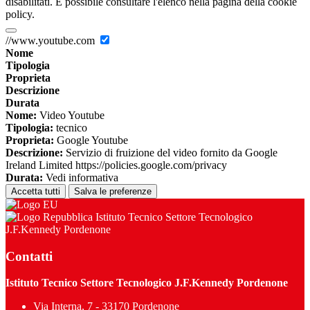
disabilitati. È possibile consultare l'elenco nella pagina della cookie
policy.
//www.youtube.com
Nome
Tipologia
Proprieta
Descrizione
Durata
Nome:
Video Youtube
Tipologia:
tecnico
Proprieta:
Google Youtube
Descrizione:
Servizio di fruizione del video fornito da Google
Ireland Limited https://policies.google.com/privacy
Durata:
Vedi informativa
Accetta tutti
Salva le preferenze
Istituto Tecnico Settore Tecnologico
J.F.Kennedy Pordenone
Contatti
Istituto Tecnico Settore Tecnologico J.F.Kennedy Pordenone
Via Interna, 7 - 33170 Pordenone