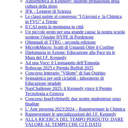
Autoemoteca al Kennedy: studenti protagonisti della
cultura della dono
JFK - Leggere di Scienza
Le classi quinte al congresso “I Giovani e la Chimica
in FVG” a Trieste
Il CAI porta la montagna in città
Un piccolo gesto per una grande causa: la nostra scuola
sostiene l’équipe HYPE di Pordenone
Olimpiadi di TTRG - seconda edizione
Micro&Macro: Scatti di Umanità Oltre il Confine
Diplomazia in Azione: Educazione alla Pace tra le
Mura del J.F. Kennedy
Ad una Voce: il Linguaggio dell’Empatia
Robocup 2025 e Premio Buffoli 2025
Concorso letterario "Villotte" di San Quirino
Segnaletica per sedi ciclabili - laboratorio di
Educazione stradale
NaoChallenge 2025: il Kennedy vince il Premio
Tecnologia a Genova
Concorso IngeFeltrinelli: due nostre studentesse sono
finaliste
L’ Arte presenta 2023/2024 – Rappresentare la Chimica
Rappresentare le specializzazioni del J.F. Kennedy
ALLA RICERCA DEL TEMPO PERDUTO: DARE
VALORE AL TEMPO CHE CI È DATO