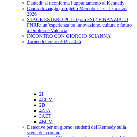
Dantedì: si riconferma l’appuntamento al Kennedy
Diario di viaggio, progetto Memobus 13 - 17 marzo
2026
STAGE ESTERO PCTO (ora FSL) FINANZIATO
PNRR: un’esperienza tra innovazione, cultura e futuro
a Dublino e Valencia
INCONTRO CON GIORGIO SCIANNA
Torneo letterario 2025-2026
2I
4CCM
2D
4AIA
3AET
4BCM
Detective per un giorno: studenti del Kennedy sulla
scena del crimine