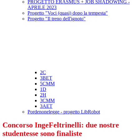
PROGETTO ERASMUS + JOB SHADOWING -
APRILE 2023
Progetto "Voci (quasi) dopo la tempesta"
Progetto "Il treno dell'ignoto"
2C
3BET
5CMM
1D
2H
3CMM
3AET
Pordenonelegge - progetto LibRobot
Concorso IngeFeltrinelli: due nostre
studentesse sono finaliste