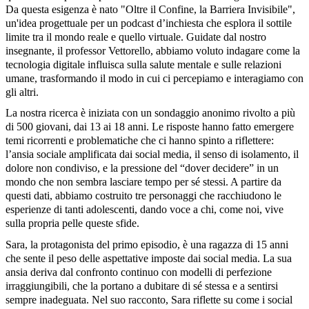
Da questa esigenza è nato "Oltre il Confine, la Barriera Invisibile",
un'idea progettuale per un podcast d’inchiesta che esplora il sottile
limite tra il mondo reale e quello virtuale. Guidate dal nostro
insegnante, il professor Vettorello, abbiamo voluto indagare come la
tecnologia digitale influisca sulla salute mentale e sulle relazioni
umane, trasformando il modo in cui ci percepiamo e interagiamo con
gli altri.
La nostra ricerca è iniziata con un sondaggio anonimo rivolto a più
di 500 giovani, dai 13 ai 18 anni. Le risposte hanno fatto emergere
temi ricorrenti e problematiche che ci hanno spinto a riflettere:
l’ansia sociale amplificata dai social media, il senso di isolamento, il
dolore non condiviso, e la pressione del “dover decidere” in un
mondo che non sembra lasciare tempo per sé stessi. A partire da
questi dati, abbiamo costruito tre personaggi che racchiudono le
esperienze di tanti adolescenti, dando voce a chi, come noi, vive
sulla propria pelle queste sfide.
Sara, la protagonista del primo episodio, è una ragazza di 15 anni
che sente il peso delle aspettative imposte dai social media. La sua
ansia deriva dal confronto continuo con modelli di perfezione
irraggiungibili, che la portano a dubitare di sé stessa e a sentirsi
sempre inadeguata. Nel suo racconto, Sara riflette su come i social