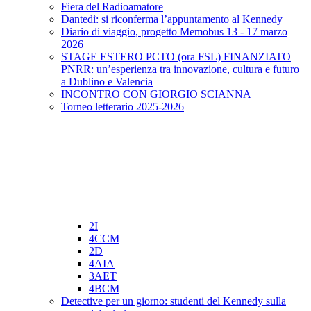
Fiera del Radioamatore
Dantedì: si riconferma l’appuntamento al Kennedy
Diario di viaggio, progetto Memobus 13 - 17 marzo
2026
STAGE ESTERO PCTO (ora FSL) FINANZIATO
PNRR: un’esperienza tra innovazione, cultura e futuro
a Dublino e Valencia
INCONTRO CON GIORGIO SCIANNA
Torneo letterario 2025-2026
2I
4CCM
2D
4AIA
3AET
4BCM
Detective per un giorno: studenti del Kennedy sulla