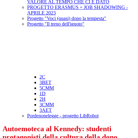
VALORE AL TEMPO CHE CI È DATO
PROGETTO ERASMUS + JOB SHADOWING -
APRILE 2023
Progetto "Voci (quasi) dopo la tempesta"
Progetto "Il treno dell'ignoto"
2C
3BET
5CMM
1D
2H
3CMM
3AET
Pordenonelegge - progetto LibRobot
Autoemoteca al Kennedy: studenti
protagonisti della cultura della dono