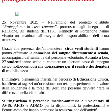
25 Novembre 2025 – Nell’ambito del progetto d’istituto
“Proteggiamo la casa comune”
, promosso dagli insegnanti di
Religione, gli studenti dell’ITST Kennedy di Pordenone hanno
vissuto una mattinata all’insegna della responsabilità e della cura
dell’altro.
Grazie alla presenza dell’autoemoteca,
circa venti studenti
hanno
potuto effettuare la
donazione del sangue direttamente a scuola
,
accompagnati dai sanitari e dal personale volontario. Accanto a loro,
27 studenti
hanno scelto di compiere un ulteriore passo di impegno
civico, sottoponendosi alla
tipizzazione per il registro dei donatori
di midollo osseo
.
L’iniziativa, pienamente inserita nel percorso di
Educazione Civica
,
ha offerto ai ragazzi un’occasione concreta per sperimentare il valore
della solidarietà e la forza dei gesti che possono davvero “fare la
differenza” nella vita di altri.
Si ringraziano il personale medico-sanitario e i volontari di
AVIS, AFDS e ADMO
per la disponibilità, la professionalità e
l’entusiasmo che hanno permesso la realizzazione dell’attività.