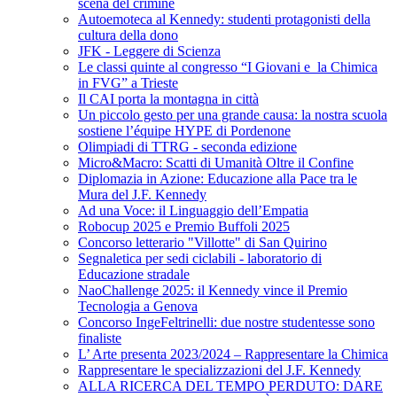
scena del crimine
Autoemoteca al Kennedy: studenti protagonisti della
cultura della dono
JFK - Leggere di Scienza
Le classi quinte al congresso “I Giovani e la Chimica
in FVG” a Trieste
Il CAI porta la montagna in città
Un piccolo gesto per una grande causa: la nostra scuola
sostiene l’équipe HYPE di Pordenone
Olimpiadi di TTRG - seconda edizione
Micro&Macro: Scatti di Umanità Oltre il Confine
Diplomazia in Azione: Educazione alla Pace tra le
Mura del J.F. Kennedy
Ad una Voce: il Linguaggio dell’Empatia
Robocup 2025 e Premio Buffoli 2025
Concorso letterario "Villotte" di San Quirino
Segnaletica per sedi ciclabili - laboratorio di
Educazione stradale
NaoChallenge 2025: il Kennedy vince il Premio
Tecnologia a Genova
Concorso IngeFeltrinelli: due nostre studentesse sono
finaliste
L’ Arte presenta 2023/2024 – Rappresentare la Chimica
Rappresentare le specializzazioni del J.F. Kennedy
ALLA RICERCA DEL TEMPO PERDUTO: DARE