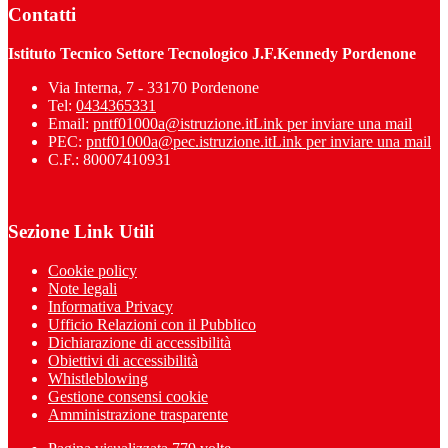
Contatti
Istituto Tecnico Settore Tecnologico J.F.Kennedy Pordenone
Via Interna, 7 - 33170 Pordenone
Tel:
0434365331
Email:
pntf01000a@istruzione.it
Link per inviare una mail
PEC:
pntf01000a@pec.istruzione.it
Link per inviare una mail
C.F.: 80007410931
Sezione Link Utili
Cookie policy
Note legali
Informativa Privacy
Ufficio Relazioni con il Pubblico
Dichiarazione di accessibilità
Obiettivi di accessibilità
Whistleblowing
Gestione consensi cookie
Amministrazione trasparente