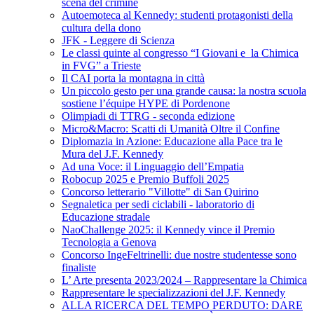
scena del crimine
Autoemoteca al Kennedy: studenti protagonisti della
cultura della dono
JFK - Leggere di Scienza
Le classi quinte al congresso “I Giovani e la Chimica
in FVG” a Trieste
Il CAI porta la montagna in città
Un piccolo gesto per una grande causa: la nostra scuola
sostiene l’équipe HYPE di Pordenone
Olimpiadi di TTRG - seconda edizione
Micro&Macro: Scatti di Umanità Oltre il Confine
Diplomazia in Azione: Educazione alla Pace tra le
Mura del J.F. Kennedy
Ad una Voce: il Linguaggio dell’Empatia
Robocup 2025 e Premio Buffoli 2025
Concorso letterario "Villotte" di San Quirino
Segnaletica per sedi ciclabili - laboratorio di
Educazione stradale
NaoChallenge 2025: il Kennedy vince il Premio
Tecnologia a Genova
Concorso IngeFeltrinelli: due nostre studentesse sono
finaliste
L’ Arte presenta 2023/2024 – Rappresentare la Chimica
Rappresentare le specializzazioni del J.F. Kennedy
ALLA RICERCA DEL TEMPO PERDUTO: DARE