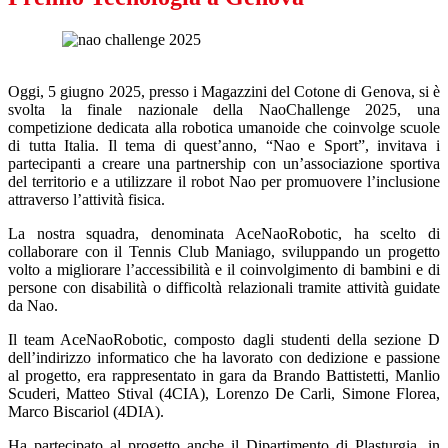
Oggi, 5 giugno 2025, presso i Magazzini del Cotone di Genova, si è
svolta la finale nazionale della NaoChallenge 2025, una
competizione dedicata alla robotica umanoide che coinvolge scuole
di tutta Italia. Il tema di quest’anno, “Nao e Sport”, invitava i
partecipanti a creare una partnership con un’associazione sportiva
del territorio e a utilizzare il robot Nao per promuovere l’inclusione
attraverso l’attività fisica.
La nostra squadra, denominata AceNaoRobotic, ha scelto di
collaborare con il Tennis Club Maniago, sviluppando un progetto
volto a migliorare l’accessibilità e il coinvolgimento di bambini e di
persone con disabilità o difficoltà relazionali tramite attività guidate
da Nao.
Il team AceNaoRobotic, composto dagli studenti della sezione D
dell’indirizzo informatico che ha lavorato con dedizione e passione
al progetto, era rappresentato in gara da Brando Battistetti, Manlio
Scuderi, Matteo Stival (4CIA), Lorenzo De Carli, Simone Florea,
Marco Biscariol (4DIA).
Ha partecipato al progetto anche il Dipartimento di Plasturgia, in