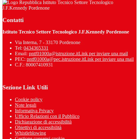
Istituto Tecnico Settore Tecnologico
J.F.Kennedy Pordenone
Contatti
Istituto Tecnico Settore Tecnologico J.F.Kennedy Pordenone
Via Interna, 7 - 33170 Pordenone
Tel:
0434365331
Email:
pntf01000a@istruzione.it
Link per inviare una mail
PEC:
pntf01000a@pec.istruzione.it
Link per inviare una mail
C.F.: 80007410931
Sezione Link Utili
Cookie policy
Note legali
Informativa Privacy
Ufficio Relazioni con il Pubblico
Dichiarazione di accessibilità
Obiettivi di accessibilità
Whistleblowing
Gestione consensi cookie