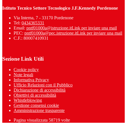
Istituto Tecnico Settore Tecnologico J.F.Kennedy Pordenone
Via Interna, 7 - 33170 Pordenone
Tel:
0434365331
Email:
pntf01000a@istruzione.it
Link per inviare una mail
PEC:
pntf01000a@pec.istruzione.it
Link per inviare una mail
C.F.: 80007410931
Sezione Link Utili
Cookie policy
Note legali
Informativa Privacy
Ufficio Relazioni con il Pubblico
Dichiarazione di accessibilità
Obiettivi di accessibilità
Whistleblowing
Gestione consensi cookie
Amministrazione trasparente
Pagina visualizzata
58719
volte