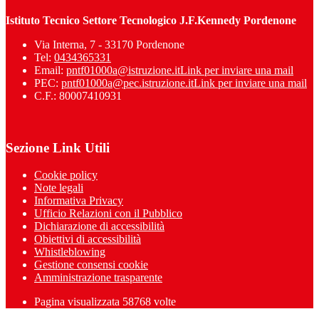
Istituto Tecnico Settore Tecnologico J.F.Kennedy Pordenone
Via Interna, 7 - 33170 Pordenone
Tel:
0434365331
Email:
pntf01000a@istruzione.it
Link per inviare una mail
PEC:
pntf01000a@pec.istruzione.it
Link per inviare una mail
C.F.: 80007410931
Sezione Link Utili
Cookie policy
Note legali
Informativa Privacy
Ufficio Relazioni con il Pubblico
Dichiarazione di accessibilità
Obiettivi di accessibilità
Whistleblowing
Gestione consensi cookie
Amministrazione trasparente
Pagina visualizzata
58768
volte