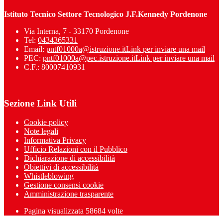
Istituto Tecnico Settore Tecnologico J.F.Kennedy Pordenone
Via Interna, 7 - 33170 Pordenone
Tel:
0434365331
Email:
pntf01000a@istruzione.it
Link per inviare una mail
PEC:
pntf01000a@pec.istruzione.it
Link per inviare una mail
C.F.: 80007410931
Sezione Link Utili
Cookie policy
Note legali
Informativa Privacy
Ufficio Relazioni con il Pubblico
Dichiarazione di accessibilità
Obiettivi di accessibilità
Whistleblowing
Gestione consensi cookie
Amministrazione trasparente
Pagina visualizzata
58684
volte