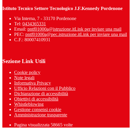
Istituto Tecnico Settore Tecnologico J.F.Kennedy Pordenone
Via Interna, 7 - 33170 Pordenone
Tel:
0434365331
Email:
pntf01000a@istruzione.it
Link per inviare una mail
PEC:
pntf01000a@pec.istruzione.it
Link per inviare una mail
C.F.: 80007410931
Sezione Link Utili
Cookie policy
Note legali
Informativa Privacy
Ufficio Relazioni con il Pubblico
Dichiarazione di accessibilità
Obiettivi di accessibilità
Whistleblowing
Gestione consensi cookie
Amministrazione trasparente
Pagina visualizzata
58665
volte