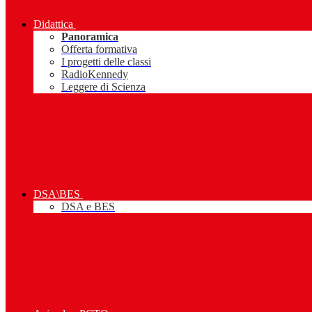
Didattica
Panoramica
Offerta formativa
I progetti delle classi
RadioKennedy
Leggere di Scienza
DSA\BES
DSA e BES