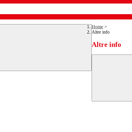
Home
>
Altre info
Altre info