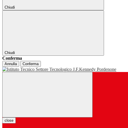
Chiudi
Chiudi
Conferma
Annulla
Conferma
close