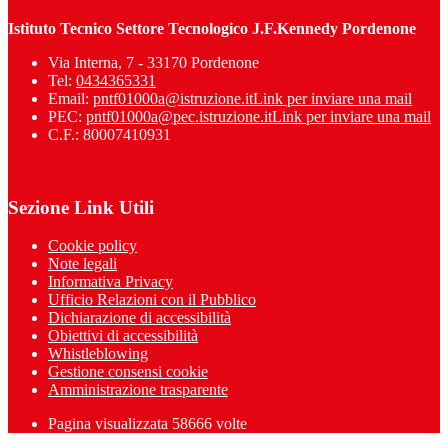
Istituto Tecnico Settore Tecnologico J.F.Kennedy Pordenone
Via Interna, 7 - 33170 Pordenone
Tel:
0434365331
Email:
pntf01000a@istruzione.it
Link per inviare una mail
PEC:
pntf01000a@pec.istruzione.it
Link per inviare una mail
C.F.: 80007410931
Sezione Link Utili
Cookie policy
Note legali
Informativa Privacy
Ufficio Relazioni con il Pubblico
Dichiarazione di accessibilità
Obiettivi di accessibilità
Whistleblowing
Gestione consensi cookie
Amministrazione trasparente
Pagina visualizzata
58666
volte