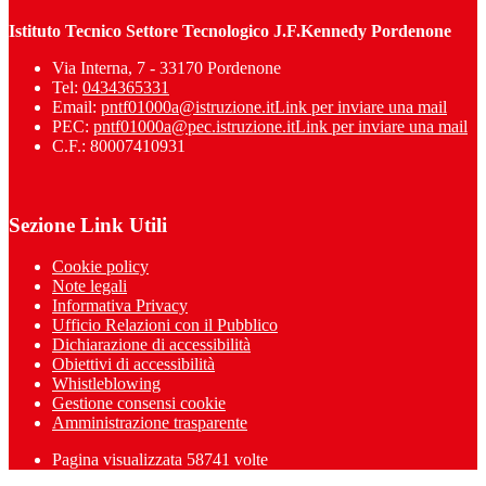
Istituto Tecnico Settore Tecnologico J.F.Kennedy Pordenone
Via Interna, 7 - 33170 Pordenone
Tel:
0434365331
Email:
pntf01000a@istruzione.it
Link per inviare una mail
PEC:
pntf01000a@pec.istruzione.it
Link per inviare una mail
C.F.: 80007410931
Sezione Link Utili
Cookie policy
Note legali
Informativa Privacy
Ufficio Relazioni con il Pubblico
Dichiarazione di accessibilità
Obiettivi di accessibilità
Whistleblowing
Gestione consensi cookie
Amministrazione trasparente
Pagina visualizzata
58741
volte