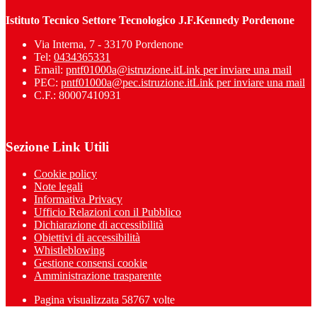
Istituto Tecnico Settore Tecnologico J.F.Kennedy Pordenone
Via Interna, 7 - 33170 Pordenone
Tel:
0434365331
Email:
pntf01000a@istruzione.it
Link per inviare una mail
PEC:
pntf01000a@pec.istruzione.it
Link per inviare una mail
C.F.: 80007410931
Sezione Link Utili
Cookie policy
Note legali
Informativa Privacy
Ufficio Relazioni con il Pubblico
Dichiarazione di accessibilità
Obiettivi di accessibilità
Whistleblowing
Gestione consensi cookie
Amministrazione trasparente
Pagina visualizzata
58767
volte