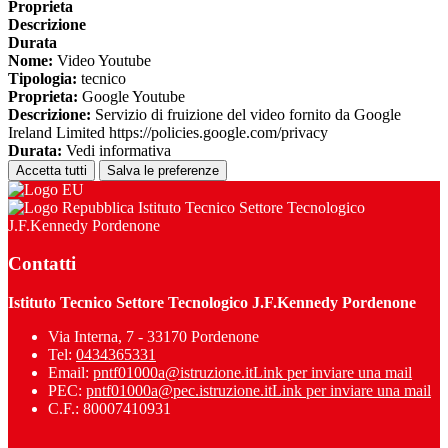
Proprieta
Descrizione
Durata
Nome:
Video Youtube
Tipologia:
tecnico
Proprieta:
Google Youtube
Descrizione:
Servizio di fruizione del video fornito da Google
Ireland Limited https://policies.google.com/privacy
Durata:
Vedi informativa
Accetta tutti
Salva le preferenze
Istituto Tecnico Settore Tecnologico
J.F.Kennedy Pordenone
Contatti
Istituto Tecnico Settore Tecnologico J.F.Kennedy Pordenone
Via Interna, 7 - 33170 Pordenone
Tel:
0434365331
Email:
pntf01000a@istruzione.it
Link per inviare una mail
PEC:
pntf01000a@pec.istruzione.it
Link per inviare una mail
C.F.: 80007410931