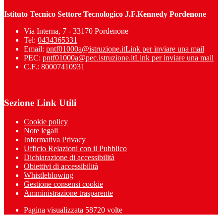
Istituto Tecnico Settore Tecnologico J.F.Kennedy Pordenone
Via Interna, 7 - 33170 Pordenone
Tel:
0434365331
Email:
pntf01000a@istruzione.it
Link per inviare una mail
PEC:
pntf01000a@pec.istruzione.it
Link per inviare una mail
C.F.: 80007410931
Sezione Link Utili
Cookie policy
Note legali
Informativa Privacy
Ufficio Relazioni con il Pubblico
Dichiarazione di accessibilità
Obiettivi di accessibilità
Whistleblowing
Gestione consensi cookie
Amministrazione trasparente
Pagina visualizzata
58720
volte