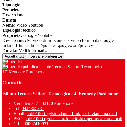
Tipologia
Proprieta
Descrizione
Durata
Nome:
Video Youtube
Tipologia:
tecnico
Proprieta:
Google Youtube
Descrizione:
Servizio di fruizione del video fornito da Google
Ireland Limited https://policies.google.com/privacy
Durata:
Vedi informativa
Accetta tutti
Salva le preferenze
Istituto Tecnico Settore Tecnologico
J.F.Kennedy Pordenone
Contatti
Istituto Tecnico Settore Tecnologico J.F.Kennedy Pordenone
Via Interna, 7 - 33170 Pordenone
Tel:
0434365331
Email:
pntf01000a@istruzione.it
Link per inviare una mail
PEC:
pntf01000a@pec.istruzione.it
Link per inviare una mail
C.F.: 80007410931