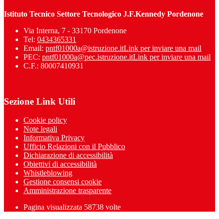
Istituto Tecnico Settore Tecnologico J.F.Kennedy Pordenone
Via Interna, 7 - 33170 Pordenone
Tel:
0434365331
Email:
pntf01000a@istruzione.it
Link per inviare una mail
PEC:
pntf01000a@pec.istruzione.it
Link per inviare una mail
C.F.: 80007410931
Sezione Link Utili
Cookie policy
Note legali
Informativa Privacy
Ufficio Relazioni con il Pubblico
Dichiarazione di accessibilità
Obiettivi di accessibilità
Whistleblowing
Gestione consensi cookie
Amministrazione trasparente
Pagina visualizzata
58738
volte