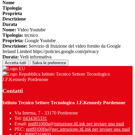
Nome
Tipologia
Proprieta
Descrizione
Durata
Nome:
Video Youtube
Tipologia:
tecnico
Proprieta:
Google Youtube
Descrizione:
Servizio di fruizione del video fornito da Google
Ireland Limited https://policies.google.com/privacy
Durata:
Vedi informativa
Accetta tutti
Salva le preferenze
Istituto Tecnico Settore Tecnologico
J.F.Kennedy Pordenone
Contatti
Istituto Tecnico Settore Tecnologico J.F.Kennedy Pordenone
Via Interna, 7 - 33170 Pordenone
Tel:
0434365331
Email:
pntf01000a@istruzione.it
Link per inviare una mail
PEC:
pntf01000a@pec.istruzione.it
Link per inviare una mail
C.F.: 80007410931