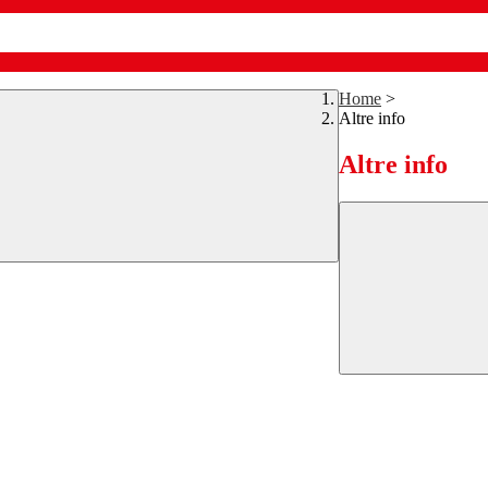
Home
>
Altre info
Altre info