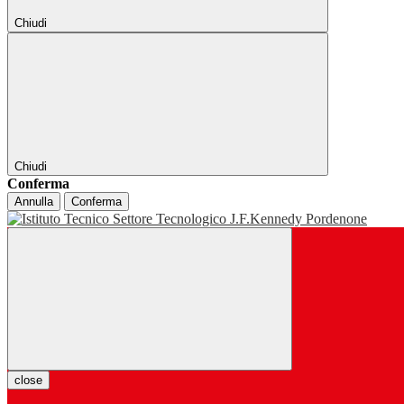
Chiudi
Chiudi
Conferma
Annulla
Conferma
close