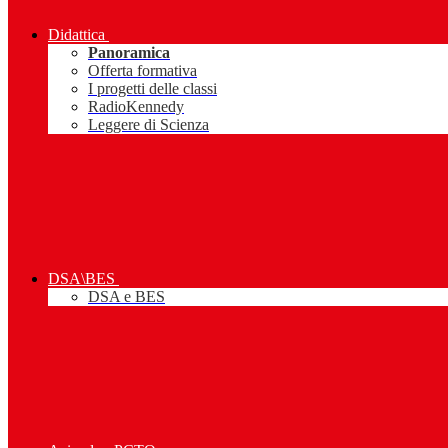
Didattica
Panoramica
Offerta formativa
I progetti delle classi
RadioKennedy
Leggere di Scienza
DSA\BES
DSA e BES