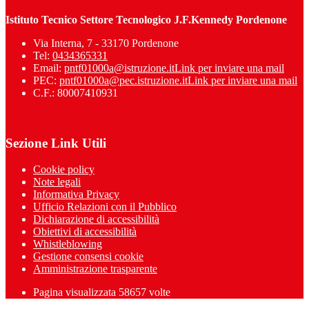
Istituto Tecnico Settore Tecnologico J.F.Kennedy Pordenone
Via Interna, 7 - 33170 Pordenone
Tel:
0434365331
Email:
pntf01000a@istruzione.it
Link per inviare una mail
PEC:
pntf01000a@pec.istruzione.it
Link per inviare una mail
C.F.: 80007410931
Sezione Link Utili
Cookie policy
Note legali
Informativa Privacy
Ufficio Relazioni con il Pubblico
Dichiarazione di accessibilità
Obiettivi di accessibilità
Whistleblowing
Gestione consensi cookie
Amministrazione trasparente
Pagina visualizzata
58657
volte